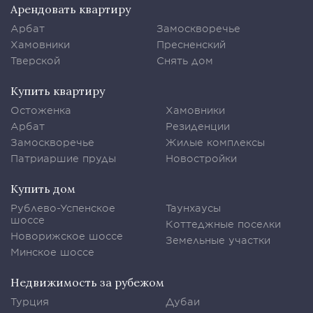
Арендовать квартиру
Арбат
Замоскворечье
Хамовники
Пресненский
Тверской
Снять дом
Купить квартиру
Остоженка
Хамовники
Арбат
Резиденции
Замоскворечье
Жилые комплексы
Патриаршие пруды
Новостройки
Купить дом
Рублево-Успенское
Таунхаусы
шоссе
Коттеджные поселки
Новорижское шоссе
Земельные участки
Минское шоссе
Недвижимость за рубежом
Турция
Дубаи