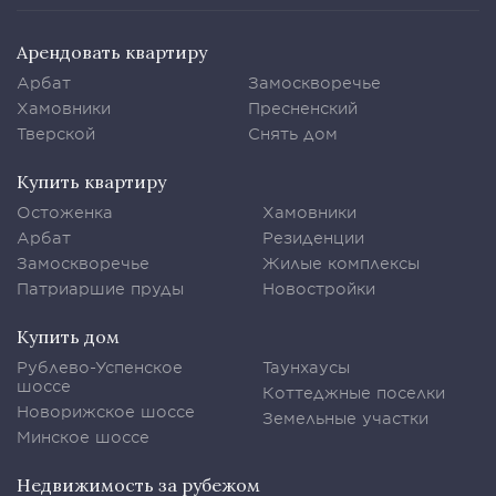
Арендовать квартиру
Арбат
Замоскворечье
Хамовники
Пресненский
Тверской
Снять дом
Купить квартиру
Остоженка
Хамовники
Арбат
Резиденции
Замоскворечье
Жилые комплексы
Патриаршие пруды
Новостройки
Купить дом
Рублево-Успенское
Таунхаусы
шоссе
Коттеджные поселки
Новорижское шоссе
Земельные участки
Минское шоссе
Недвижимость за рубежом