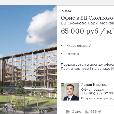
ID 3924
Офис в БЦ Сколково
БЦ Сколково Парк, Москва
65 000 руб / м²
Класс офиса: А
Этаж: 4
Предлагается в аренду офи
Парк в корпусе 1 на западе 
Роман Никитин
Офис продаж
+7 (495) 252 00 99
Получить консульта
1
15
Офис
656 м²