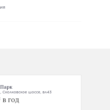
ния
 Парк
, Сколковское шоссе, вл43
 в год