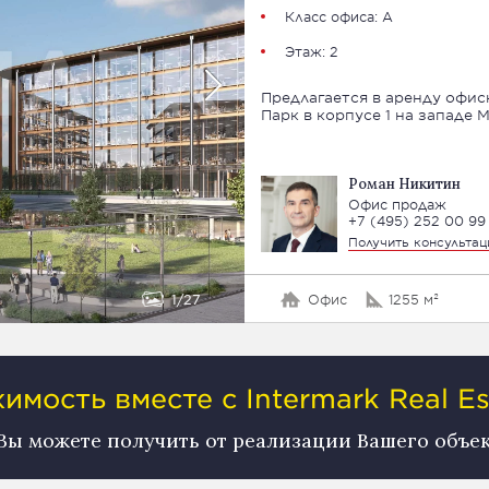
Класс офиса: А
Этаж: 2
Предлагается в аренду офи
Парк в корпусе 1 на западе 
Роман Никитин
Офис продаж
+7 (495) 252 00 99
Получить консульта
1
27
Офис
1255 м²
мость вместе с Intermark Real Es
 Вы можете получить от реализации Вашего объе