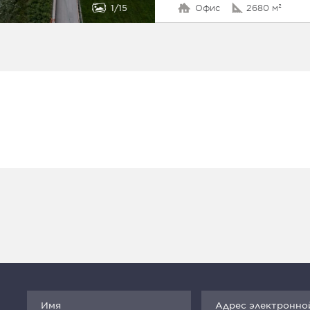
1
15
Офис
2680 м²