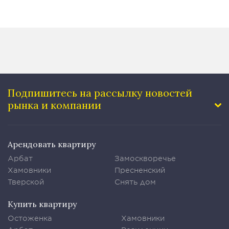
Подпишитесь на рассылку
новостей
рынка и компании
Арендовать квартиру
Арбат
Замоскворечье
Хамовники
Пресненский
Тверской
Снять дом
Купить квартиру
Остоженка
Хамовники