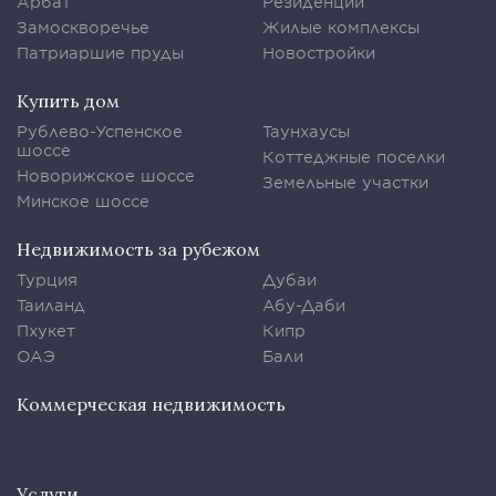
Арбат
Резиденции
Замоскворечье
Жилые комплексы
Патриаршие пруды
Новостройки
Купить дом
Рублево-Успенское
Таунхаусы
шоссе
Коттеджные поселки
Новорижское шоссе
Земельные участки
Минское шоссе
Недвижимость за рубежом
Турция
Дубаи
Таиланд
Абу-Даби
Пхукет
Кипр
ОАЭ
Бали
Коммерческая недвижимость
Услуги