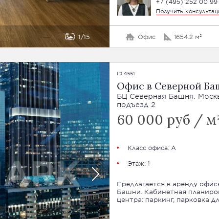
+7 (495) 252 00 99
Получить консульта
1
15
Офис
1654.2 м²
ID 4551
Офис в Северной Ба
БЦ Северная Башня. Москва
подъезд 2
60 000 руб / м²
Класс офиса: А
Этаж: 1
Предлагается в аренду офисн
Башни. Кабинетная планиров
центра: паркинг, парковка д