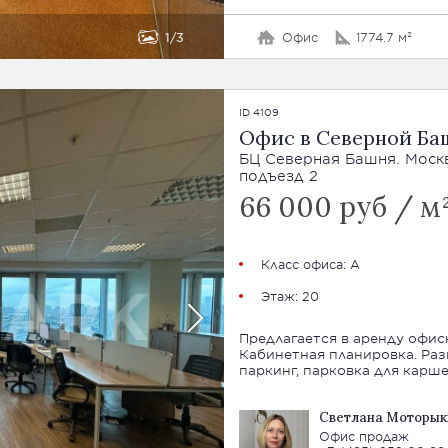
1
3
Офис
1774.7 м²
ID 4109
Офис в Северной Ба
БЦ Северная Башня. Москва
подъезд 2
66 000 руб / м²
Класс офиса: А
Этаж: 20
Предлагается в аренду офис
Кабинетная планировка. Раз
паркинг, парковка для карше
Светлана Моторык
Офис продаж