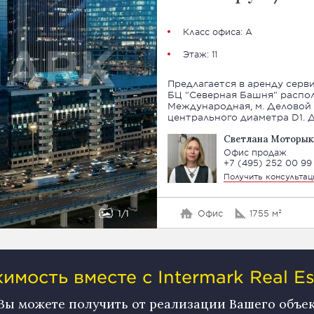
Класс офиса: А
Этаж: 11
Предлагается в аренду серв
БЦ "Северная Башня" распол
Международная, м. Деловой 
центрального диаметра D1. Д
Светлана Моторык
Офис продаж
+7 (495) 252 00 99
Получить консульта
1
1
Офис
1755 м²
мость вместе с Intermark Real Es
 Вы можете получить от реализации Вашего объе