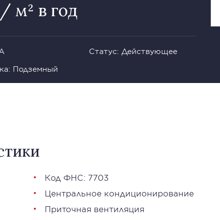
/ м² в год
 А
Статус: Действующее
ка: Подземный
стики
Код ФНС: 7703
Центральное кондиционирование
Приточная вентиляция