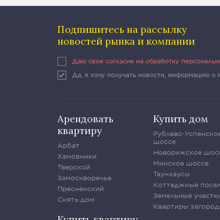
Подпишитесь на рассылку
новостей рынка и компании
Даю свое согласие на обработку персональ
Да, я хочу получать новости, информацию о
Арендовать
Купить дом
квартиру
Рублево-Успенско
шоссе
Арбат
Новорижское шос
Хамовники
Минское шоссе
Тверской
Таунхаусы
Замоскворечье
Коттеджные посе
Пресненский
Земельные участк
Снять дом
Квартиры загород
Купить квартиру