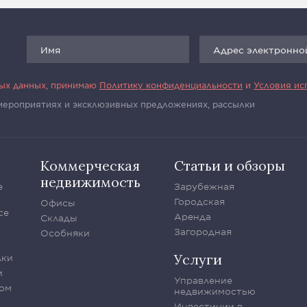
ных данных, принимаю
Политику конфиденциальности
и
Условия ис
 мероприятиях и эксклюзивных предложениях, рассылки
Коммерческая
Статьи и обзоры
недвижимость
е
Зарубежная
Городская
Офисы
се
Аренда
Склады
Загородная
Особняки
Услуги
лки
и
Управление
ом
недвижимостью
Инвестиции в