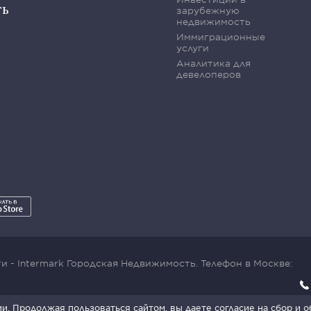
ть
зарубежную
недвижимость
Иммиграционные
услуги
Аналитика для
девелоперов
 - Intermark Городская Недвижимость. Телефон в Москве:
x SmartCaptcha:
Условия обработки данных
.
. Продолжая пользоваться сайтом, вы даете согласие на сбор и 