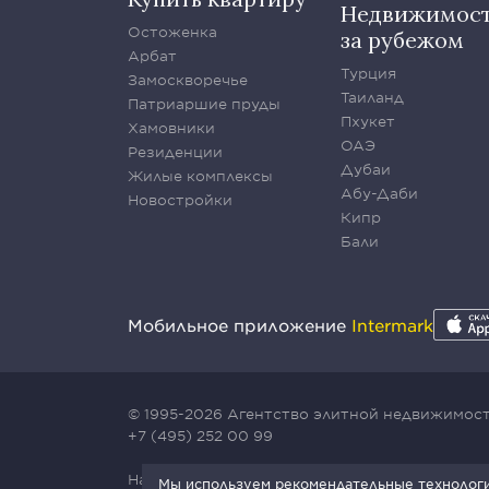
Недвижимос
Остоженка
за рубежом
Арбат
Турция
Замоскворечье
Таиланд
Патриаршие пруды
Пхукет
Хамовники
ОАЭ
Резиденции
Дубаи
Жилые комплексы
Абу-Даби
Новостройки
Кипр
Бали
Мобильное приложение
Intermark
© 1995-2026 Агентство элитной недвижимости
+7 (495) 252 00 99
Наш сайт защищен с помощью сервиса Yande
Мы используем рекомендательные технологии