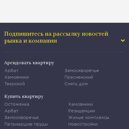
Подпишитесь на рассылку
новостей
рынка и компании
Арендовать квартиру
Арбат
Замоскворечье
Хамовники
Пресненский
Тверской
Снять дом
Купить квартиру
Остоженка
Хамовники
Арбат
Резиденции
Замоскворечье
Жилые комплексы
Патриаршие пруды
Новостройки