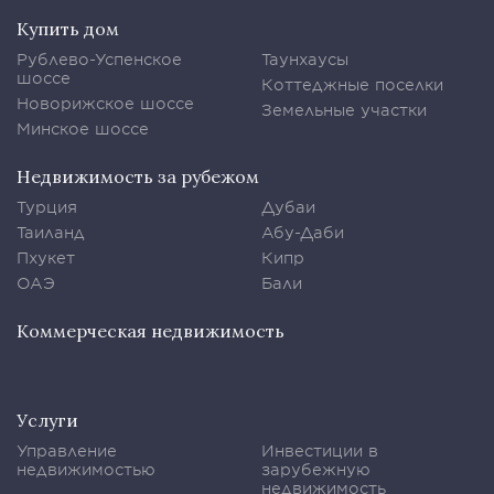
Купить дом
Рублево-Успенское
Таунхаусы
шоссе
Коттеджные поселки
Новорижское шоссе
Земельные участки
Минское шоссе
Недвижимость за рубежом
Турция
Дубаи
Таиланд
Абу-Даби
Пхукет
Кипр
ОАЭ
Бали
Коммерческая недвижимость
Услуги
Управление
Инвестиции в
недвижимостью
зарубежную
недвижимость