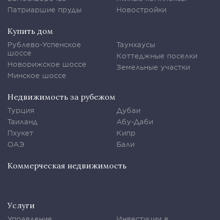
Патриаршие пруды
Новостройки
Купить дом
Рублево-Успенское
Таунхаусы
шоссе
Коттеджные поселки
Новорижское шоссе
Земельные участки
Минское шоссе
Недвижимость за рубежом
Турция
Дубаи
Таиланд
Абу-Даби
Пхукет
Кипр
ОАЭ
Бали
Коммерческая недвижимость
Услуги
Управление
Инвестиции в