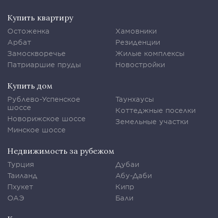
Купить квартиру
Остоженка
Хамовники
Арбат
Резиденции
Замоскворечье
Жилые комплексы
Патриаршие пруды
Новостройки
Купить дом
Рублево-Успенское
Таунхаусы
шоссе
Коттеджные поселки
Новорижское шоссе
Земельные участки
Минское шоссе
Недвижимость за рубежом
Турция
Дубаи
Таиланд
Абу-Даби
Пхукет
Кипр
ОАЭ
Бали