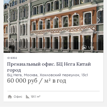
1
18
ID 6302
Премиальный офис. БЦ Нега Китай
город
БЦ Нега, Москва, Хохловский переулок, 13с1
60 000 руб / м² в год
Офис
191.1 м²