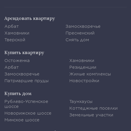
Арендовать квартиру
Арбат
Замоскворечье
Хамовники
Пресненский
Тверской
Снять дом
Купить квартиру
Остоженка
Хамовники
Арбат
Резиденции
Замоскворечье
Жилые комплексы
Патриаршие пруды
Новостройки
Купить дом
Рублево-Успенское
Таунхаусы
шоссе
Коттеджные поселки
Новорижское шоссе
Земельные участки
Минское шоссе