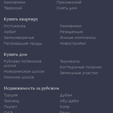
Хамовники
Пресненский
Тверской
Снять дом
Купить квартиру
Остоженка
Хамовники
Арбат
Резиденции
Замоскворечье
Жилые комплексы
Патриаршие пруды
Новостройки
Купить дом
Рублево-Успенское
Таунхаусы
шоссе
Коттеджные поселки
Новорижское шоссе
Земельные участки
Минское шоссе
Недвижимость за рубежом
Турция
Дубаи
Таиланд
Абу-Даби
Пхукет
Кипр
ОАЭ
Бали