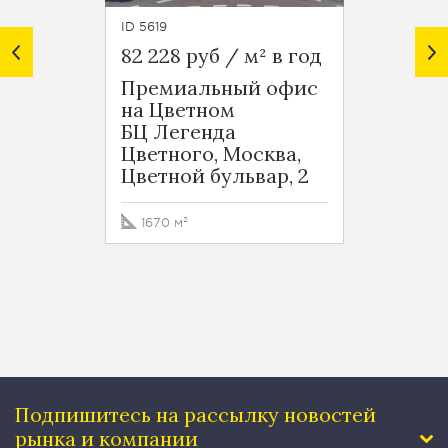
ID 5619
ID 5757
82 228 руб / м² в год
96 120
Премиальный офис
Аренд
на Цветном
Петро
БЦ Легенда
Москв
Цветного, Москва,
Петро
Цветной бульвар, 2
79.9 
1670 м²
Подпишитесь на рассылку
новостей
рынка и компании