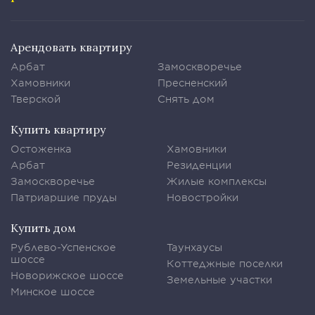
Арендовать квартиру
Арбат
Замоскворечье
Хамовники
Пресненский
Тверской
Снять дом
Купить квартиру
Остоженка
Хамовники
Арбат
Резиденции
Замоскворечье
Жилые комплексы
Патриаршие пруды
Новостройки
Купить дом
Рублево-Успенское
Таунхаусы
шоссе
Коттеджные поселки
Новорижское шоссе
Земельные участки
Минское шоссе