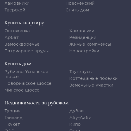
Хамовники
Пресненский
Тверской
Снять дом
Купить квартиру
Остоженка
Хамовники
Арбат
Резиденции
Замоскворечье
Жилые комплексы
Патриаршие пруды
Новостройки
Купить дом
Рублево-Успенское
Таунхаусы
шоссе
Коттеджные поселки
Новорижское шоссе
Земельные участки
Минское шоссе
Недвижимость за рубежом
Турция
Дубаи
Таиланд
Абу-Даби
Пхукет
Кипр
ОАЭ
Бали