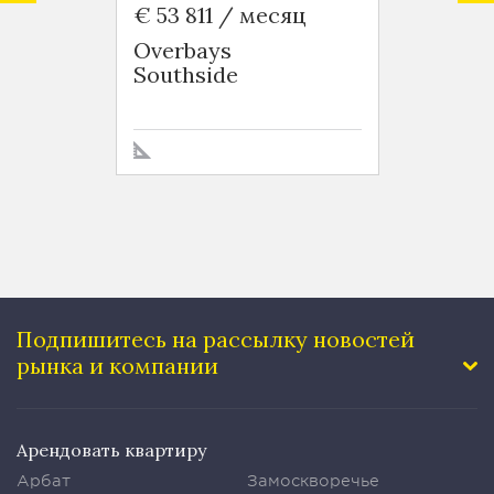
€ 53 811 / месяц
€ 6 5
Overbays
Green
Southside
Tai H
Подпишитесь на рассылку
новостей
рынка и компании
Арендовать квартиру
Арбат
Замоскворечье