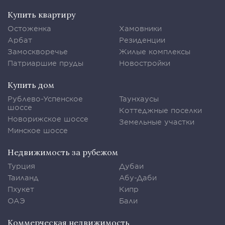
Купить квартиру
Остоженка
Хамовники
Арбат
Резиденции
Замоскворечье
Жилые комплексы
Патриаршие пруды
Новостройки
Купить дом
Рублево-Успенское
Таунхаусы
шоссе
Коттеджные поселки
Новорижское шоссе
Земельные участки
Минское шоссе
Недвижимость за рубежом
Турция
Дубаи
Таиланд
Абу-Даби
Пхукет
Кипр
ОАЭ
Бали
Коммерческая недвижимость