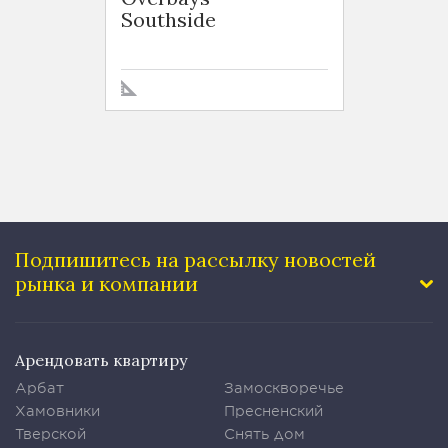
Southside
Tai H
Подпишитесь на рассылку
новостей
рынка и компании
Арендовать квартиру
Арбат
Замоскворечье
Хамовники
Пресненский
Тверской
Снять дом