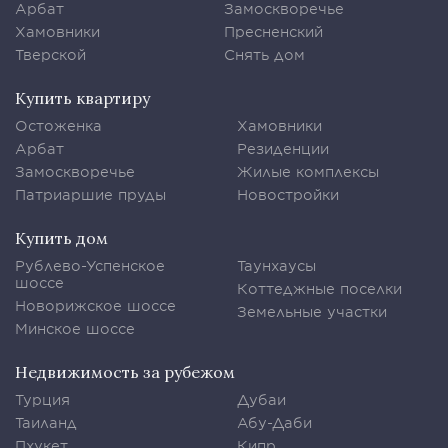
Арбат
Замоскворечье
Хамовники
Пресненский
Тверской
Снять дом
Купить квартиру
Остоженка
Хамовники
Арбат
Резиденции
Замоскворечье
Жилые комплексы
Патриаршие пруды
Новостройки
Купить дом
Рублево-Успенское
Таунхаусы
шоссе
Коттеджные поселки
Новорижское шоссе
Земельные участки
Минское шоссе
Недвижимость за рубежом
Турция
Дубаи
Таиланд
Абу-Даби
Пхукет
Кипр