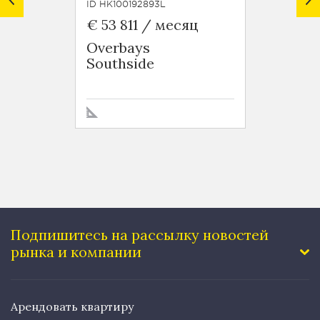
ID HK100192893L
ID HK10
€ 53 811 / месяц
€ 6 5
Overbays
Green
Southside
Tai H
Подпишитесь на рассылку
новостей
рынка и компании
Арендовать квартиру