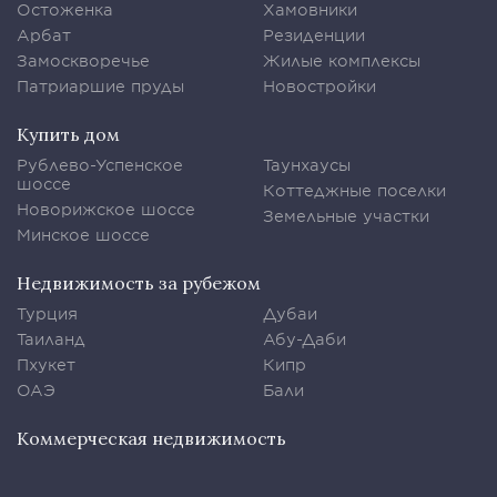
Остоженка
Хамовники
Арбат
Резиденции
Замоскворечье
Жилые комплексы
Патриаршие пруды
Новостройки
Купить дом
Рублево-Успенское
Таунхаусы
шоссе
Коттеджные поселки
Новорижское шоссе
Земельные участки
Минское шоссе
Недвижимость за рубежом
Турция
Дубаи
Таиланд
Абу-Даби
Пхукет
Кипр
ОАЭ
Бали
Коммерческая недвижимость