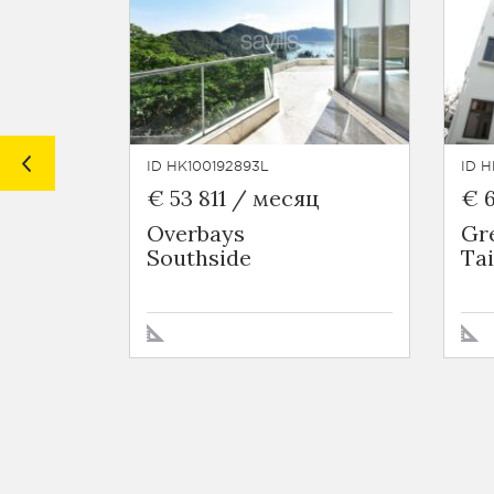
ID HK100192893L
ID H
€ 53 811 / месяц
€ 6
Overbays
Gre
Southside
Ta