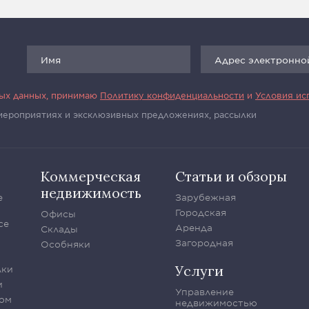
ных данных, принимаю
Политику конфиденциальности
и
Условия ис
 мероприятиях и эксклюзивных предложениях, рассылки
Коммерческая
Статьи и обзоры
недвижимость
е
Зарубежная
Городская
Офисы
се
Аренда
Склады
Загородная
Особняки
Услуги
лки
и
Управление
ом
недвижимостью