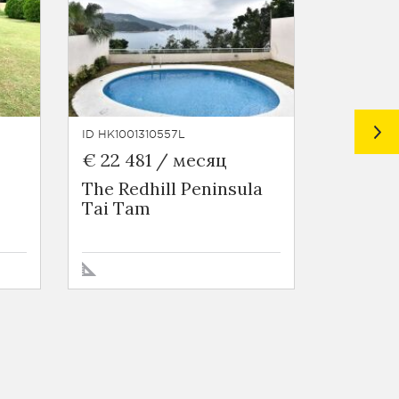
ID HK1001310557L
ID HK1003
€ 22 481 / месяц
€ 10 52
The Redhill Peninsula
Amalfi
Tai Tam
Lantau 