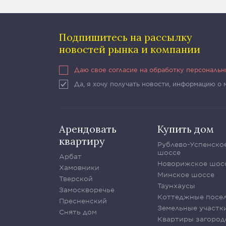
Подпишитесь на рассылку
новостей рынка и компании
Даю свое согласие на обработку персональ
Да, я хочу получать новости, информацию о
Арендовать
Купить дом
квартиру
Рублево-Успенско
шоссе
Арбат
Новорижское шос
Хамовники
Минское шоссе
Тверской
Таунхаусы
Замоскворечье
Коттеджные посе
Пресненский
Земельные участк
Снять дом
Квартиры загород