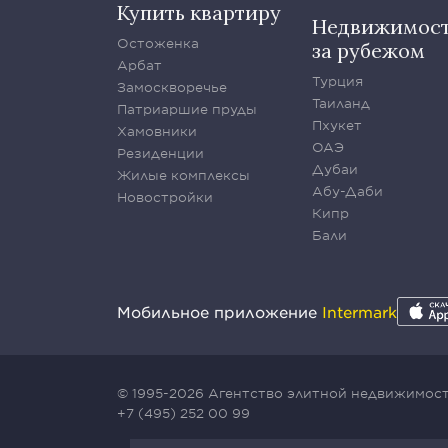
Купить квартиру
Недвижимос
Остоженка
за рубежом
Арбат
Турция
Замоскворечье
Таиланд
Патриаршие пруды
Пхукет
Хамовники
ОАЭ
Резиденции
Дубаи
Жилые комплексы
Абу-Даби
Новостройки
Кипр
Бали
Мобильное приложение
Intermark
© 1995-2026 Агентство элитной недвижимости
+7 (495) 252 00 99