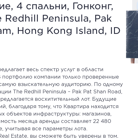
е, 4 спальни, Гонконг,
e Redhill Peninsula, Pak
am, Hong Kong Island, ID
 предлагает весь спектр услуг в области
В портфолио компании только проверенные
самую взыскательную аудиторию. По одному
и The Redhill Peninsula – Pak Pat Shan Road,
у предлагается восхитительный лот. Будущие
й, благодаря тому, что Квартира находится
ых объектов инфраструктуры: магазинов,
имость месяца аренды составляет 22 480
, учитывая все параметры лота.
al Estate, вы сможете быть уверены в том,