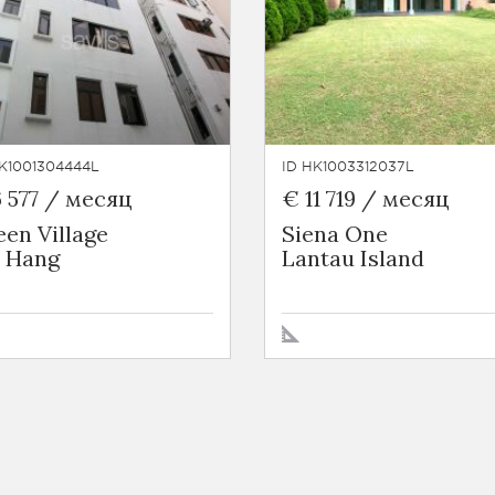
K1001304444L
ID HK1003312037L
 577 / месяц
€ 11 719 / месяц
en Village
Siena One
i Hang
Lantau Island