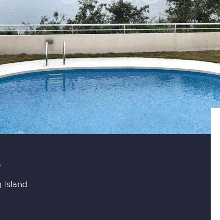
a
 Island