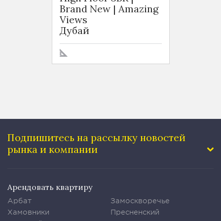
Brand New | Amazing
Balcon
Views
Inclu
Дубай
Дуба
Подпишитесь на рассылку
новостей
рынка и компании
Арендовать квартиру
Арбат
Замоскворечье
Хамовники
Пресненский