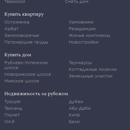
Тверской
Снять дом
Купить квартиру
Остоженка
Хамовники
Арбат
Резиденции
Замоскворечье
Жилые комплексы
Патриаршие пруды
Новостройки
Купить дом
Рублево-Успенское
Таунхаусы
шоссе
Коттеджные поселки
Новорижское шоссе
Земельные участки
Минское шоссе
Недвижимость за рубежом
Турция
Дубаи
Таиланд
Абу-Даби
Пхукет
Кипр
ОАЭ
Бали