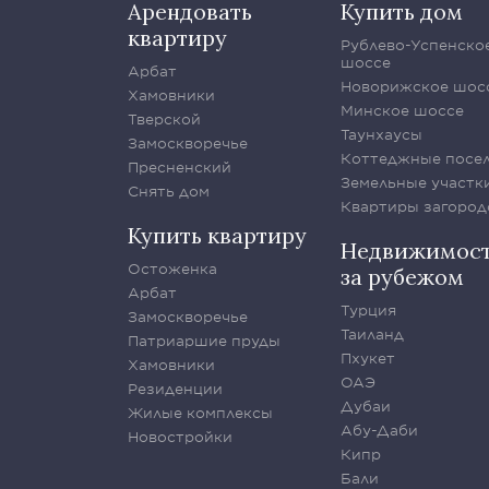
Арендовать
Купить дом
квартиру
Рублево-Успенско
шоссе
Арбат
Новорижское шос
Хамовники
Минское шоссе
Тверской
Таунхаусы
Замоскворечье
Коттеджные посе
Пресненский
Земельные участк
Снять дом
Квартиры загород
Купить квартиру
Недвижимос
Остоженка
за рубежом
Арбат
Турция
Замоскворечье
Таиланд
Патриаршие пруды
Пхукет
Хамовники
ОАЭ
Резиденции
Дубаи
Жилые комплексы
Абу-Даби
Новостройки
Кипр
Бали