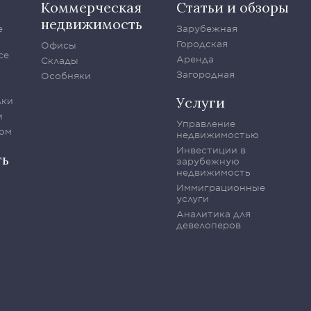
Коммерческая
Статьи и обзоры
недвижимость
е
Зарубежная
Городская
Офисы
се
Аренда
Склады
Загородная
Особняки
Услуги
лки
и
Управление
ом
недвижимостью
Инвестиции в
ть
зарубежную
недвижимость
Иммиграционные
услуги
Аналитика для
девелоперов