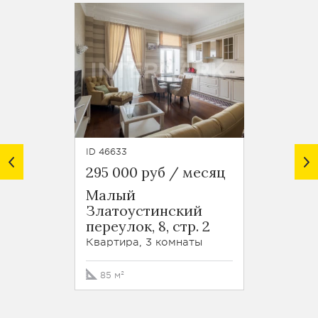
ID 46633
ID 46723
295 000 руб / месяц
220 0
Малый
ЖК По
Златоустинский
Покло
переулок, 8, стр. 2
Кварти
Квартира, 3 комнаты
65 м²
85 м²