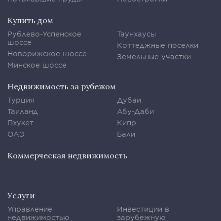
Купить дом
Рублево-Успенское
Таунхаусы
шоссе
Коттеджные поселки
Новорижское шоссе
Земельные участки
Минское шоссе
Недвижимость за рубежом
Турция
Дубаи
Таиланд
Абу-Даби
Пхукет
Кипр
ОАЭ
Бали
Коммерческая недвижимость
Услуги
Управление
Инвестиции в
недвижимостью
зарубежную