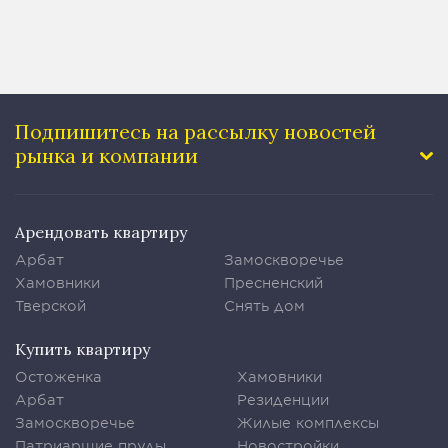
Подпишитесь на рассылку
новостей
рынка и компании
Арендовать квартиру
Арбат
Замоскворечье
Хамовники
Пресненский
Тверской
Снять дом
Купить квартиру
Остоженка
Хамовники
Арбат
Резиденции
Замоскворечье
Жилые комплексы
Патриаршие пруды
Новостройки