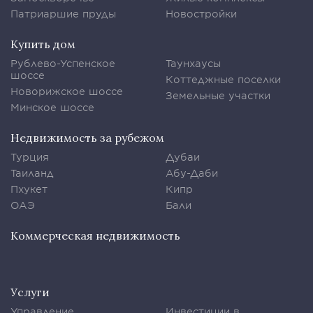
Патриаршие пруды
Новостройки
Купить дом
Рублево-Успенское
Таунхаусы
шоссе
Коттеджные поселки
Новорижское шоссе
Земельные участки
Минское шоссе
Недвижимость за рубежом
Турция
Дубаи
Таиланд
Абу-Даби
Пхукет
Кипр
ОАЭ
Бали
Коммерческая недвижимость
Услуги
Управление
Инвестиции в