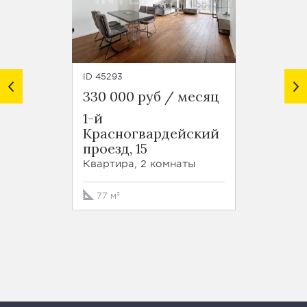
ID 45293
ID 46633
330 000 руб / месяц
295 0
1-й
Малы
Красногвардейский
Злат
проезд, 15
переул
Квартира, 2 комнаты
Кварти
77 м²
85 м²