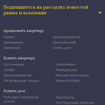
Подпишитесь на рассылку
новостей
рынка и компании
Арендовать квартиру
Арбат
Замоскворечье
Хамовники
Пресненский
Тверской
Снять дом
Купить квартиру
Остоженка
Хамовники
Арбат
Резиденции
Замоскворечье
Жилые комплексы
Патриаршие пруды
Новостройки
Купить дом
Рублево-Успенское
Таунхаусы
шоссе
Коттеджные поселки