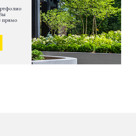
ортфолио
Вы
е прямо