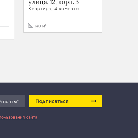
улица, 12, корп. 3
Квартира
Квартира, 4 комнаты
100 м²
140 м²
Подписаться
пользования сайта