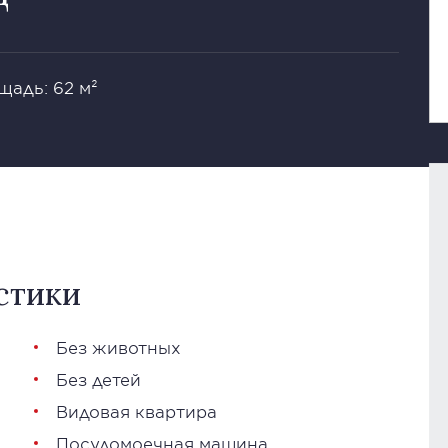
щадь: 62 м²
стики
Без животных
Без детей
Видовая квартира
Посудомоечная машина