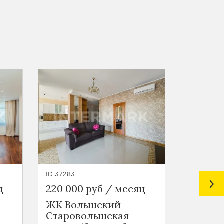
ID 37283
ID 46564
ц
220 000 руб / месяц
200 00
ЖК Волынский
1-я Тв
Староволынская
улица, 