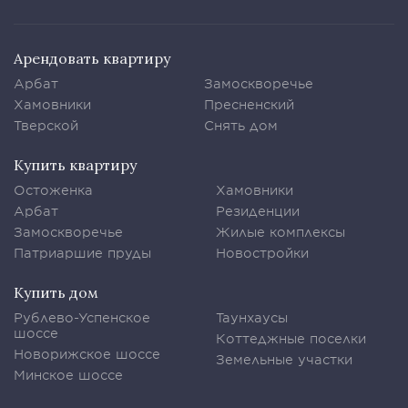
Арендовать квартиру
Арбат
Замоскворечье
Хамовники
Пресненский
Тверской
Снять дом
Купить квартиру
Остоженка
Хамовники
Арбат
Резиденции
Замоскворечье
Жилые комплексы
Патриаршие пруды
Новостройки
Купить дом
Рублево-Успенское
Таунхаусы
шоссе
Коттеджные поселки
Новорижское шоссе
Земельные участки
Минское шоссе