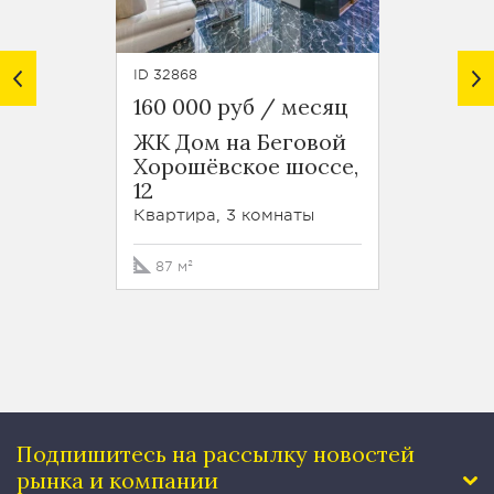
ID 32868
ID 4739
160 000 руб / месяц
120 0
ЖК Дом на Беговой
Калош
Хорошёвское шоссе,
6, стр.
12
Кварти
Квартира, 3 комнаты
45 м²
87 м²
Подпишитесь на рассылку
новостей
рынка и компании