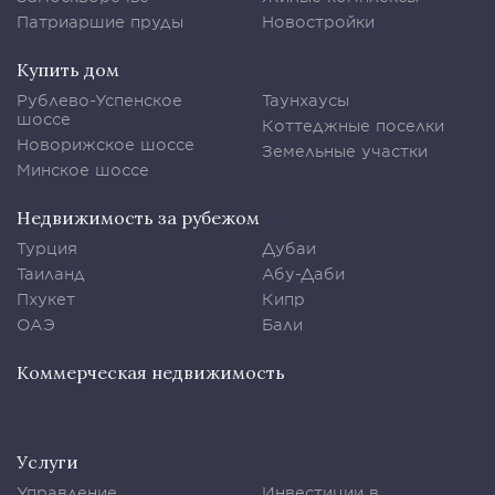
Патриаршие пруды
Новостройки
Купить дом
Рублево-Успенское
Таунхаусы
шоссе
Коттеджные поселки
Новорижское шоссе
Земельные участки
Минское шоссе
Недвижимость за рубежом
Турция
Дубаи
Таиланд
Абу-Даби
Пхукет
Кипр
ОАЭ
Бали
Коммерческая недвижимость
Услуги
Управление
Инвестиции в