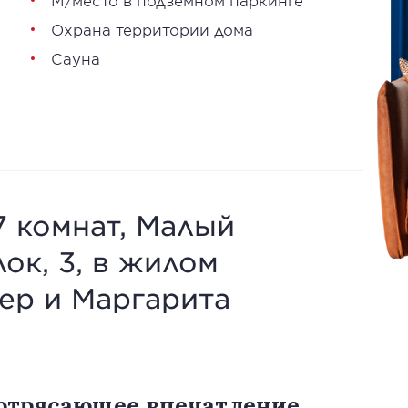
М/место в подземном паркинге
Охрана территории дома
Сауна
7 комнат, Малый
ок, 3, в жилом
ер и Маргарита
потрясающее впечатление