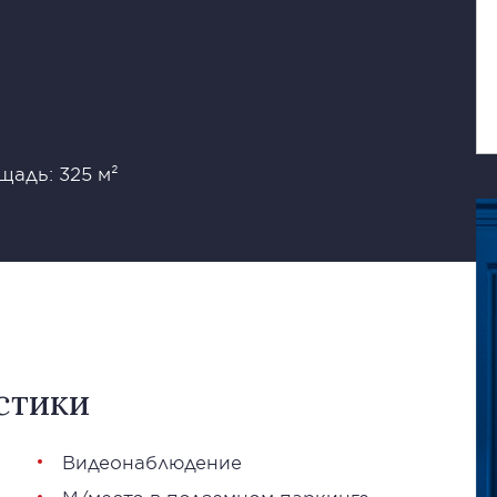
щадь: 325 м²
стики
Видеонаблюдение