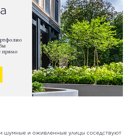
а
ортфолио
Вы
е прямо
ом шумные и оживленные улицы соседствуют