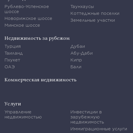
Рублево-Успенское
Таунхаусы
шоссе
Коттеджные поселки
Новорижское шоссе
Земельные участки
Минское шоссе
Недвижимость за рубежом
Турция
Дубаи
Таиланд
Абу-Даби
Пхукет
Кипр
ОАЭ
Бали
Коммерческая недвижимость
Услуги
Управление
Инвестиции в
недвижимостью
зарубежную
недвижимость
Иммиграционные услуги