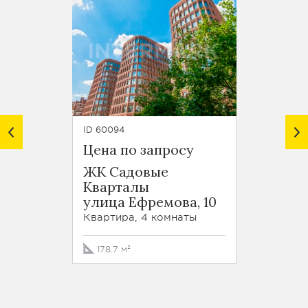
ID 60094
ID 61616
Цена по запросу
Цена 
ЖК Садовые
ЖК С
Кварталы
Квар
улица Ефремова, 10
Усачё
Квартира, 4 комнаты
Кварти
178.7 м²
147.4 