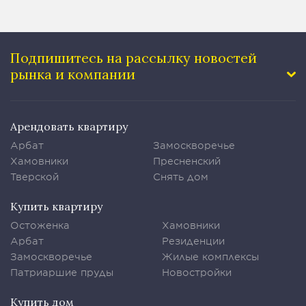
Подпишитесь на рассылку
новостей
рынка и компании
Арендовать квартиру
Арбат
Замоскворечье
Хамовники
Пресненский
Тверской
Снять дом
Купить квартиру
Остоженка
Хамовники
Арбат
Резиденции
Замоскворечье
Жилые комплексы
Патриаршие пруды
Новостройки
Купить дом