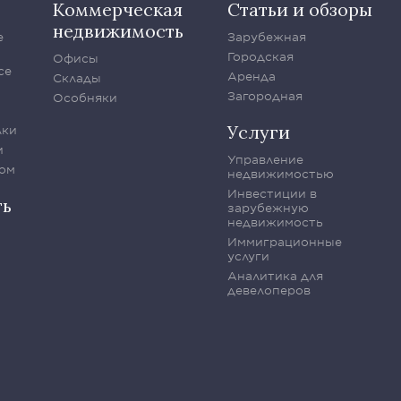
Коммерческая
Статьи и обзоры
недвижимость
е
Зарубежная
Городская
Офисы
се
Аренда
Склады
Загородная
Особняки
Услуги
лки
и
Управление
ом
недвижимостью
Инвестиции в
ть
зарубежную
недвижимость
Иммиграционные
услуги
Аналитика для
девелоперов