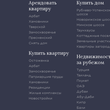
Арендовать
Купить дом
квартиру
Рублево-Успенско
шоссе
Арбат
Новорижское шос
Хамовники
Минское шоссе
Тверской
Таунхаусы
Замоскворечье
Коттеджные посе
Пресненский
Земельные участк
Снять дом
Квартиры загород
Купить квартиру
Недвижимос
Остоженка
за рубежом
Арбат
Турция
Замоскворечье
Таиланд
Патриаршие пруды
Пхукет
Хамовники
ОАЭ
Резиденции
Дубаи
Жилые комплексы
Абу-Даби
Новостройки
Кипр
Бали