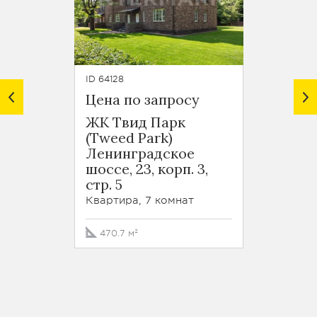
ID 64128
ID 6402
Цена по запросу
Цена 
ЖК Твид Парк
ЖК Т
(Tweed Park)
(Twee
Ленинградское
Лени
шоссе, 23, корп. 3,
шоссе,
стр. 5
Пентха
Квартира, 7 комнат
107.8 
470.7 м²