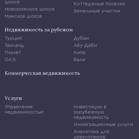
шоссе
Коттеджные поселки
Новорижское шоссе
Земельные участки
Минское шоссе
Недвижимость за рубежом
Турция
Дубаи
Таиланд
Абу-Даби
Пхукет
Кипр
ОАЭ
Бали
Коммерческая недвижимость
Услуги
Управление
Инвестиции в
недвижимостью
зарубежную
недвижимость
Иммиграционные услуги
Аналитика для
девелоперов