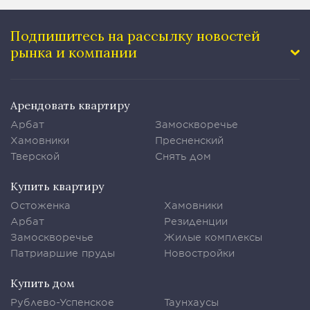
Подпишитесь на рассылку
новостей
рынка и компании
Арендовать квартиру
Арбат
Замоскворечье
Хамовники
Пресненский
Тверской
Снять дом
Купить квартиру
Остоженка
Хамовники
Арбат
Резиденции
Замоскворечье
Жилые комплексы
Патриаршие пруды
Новостройки
Купить дом
Рублево-Успенское
Таунхаусы