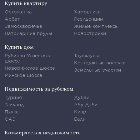
Купить квартиру
Остоженка
Хамовники
Арбат
Резиденции
Замоскворечье
Жилые комплексы
Патриаршие пруды
Новостройки
Купить дом
Рублево-Успенское
Таунхаусы
шоссе
Коттеджные поселки
Новорижское шоссе
Земельные участки
Минское шоссе
Недвижимость за рубежом
Турция
Дубаи
Таиланд
Абу-Даби
Пхукет
Кипр
ОАЭ
Бали
Коммерческая недвижимость