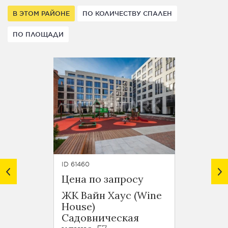
В ЭТОМ РАЙОНЕ
ПО КОЛИЧЕСТВУ СПАЛЕН
ПО ПЛОЩАДИ
ID 61460
ID 55396
Цена по запросу
Цена 
ЖК Вайн Хаус (Wine
ЖК Ку
House)
Усадь
Садовническая
Клим