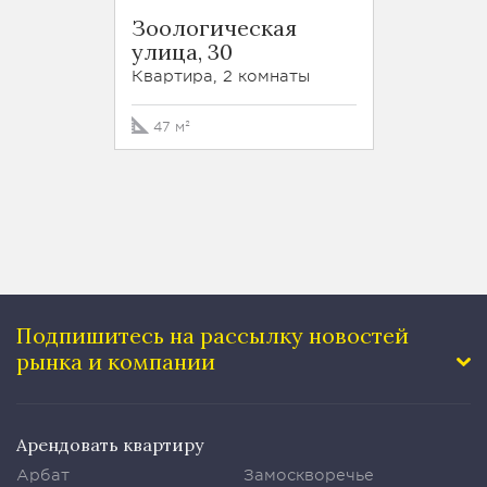
ЖК Т
Зоологическая
улица
улица, 30
Вал, 14
Квартира, 2 комнаты
Кварти
47 м²
213 м²
Подпишитесь на рассылку
новостей
рынка и компании
Арендовать квартиру
Арбат
Замоскворечье