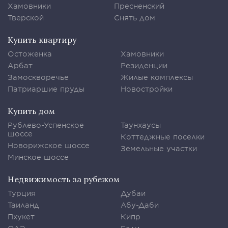
Хамовники
Пресненский
Тверской
Снять дом
Купить квартиру
Остоженка
Хамовники
Арбат
Резиденции
Замоскворечье
Жилые комплексы
Патриаршие пруды
Новостройки
Купить дом
Рублево-Успенское
Таунхаусы
шоссе
Коттеджные поселки
Новорижское шоссе
Земельные участки
Минское шоссе
Недвижимость за рубежом
Турция
Дубаи
Таиланд
Абу-Даби
Пхукет
Кипр