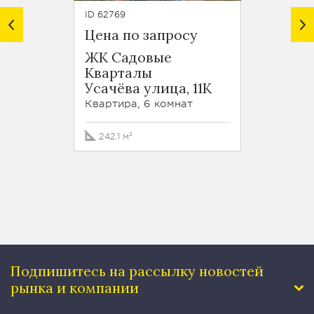
ID 62769
ID 62696
Цена по запросу
Цена 
ЖК Садовые
Кварталы
Комс
Усачёва улица, 11К
просп
Квартира, 6 комнат
Кварти
242.1 м²
175 м²
Подпишитесь на рассылку
новостей
рынка и компании