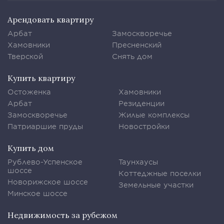
Арендовать квартиру
Арбат
Замоскворечье
Хамовники
Пресненский
Тверской
Снять дом
Купить квартиру
Остоженка
Хамовники
Арбат
Резиденции
Замоскворечье
Жилые комплексы
Патриаршие пруды
Новостройки
Купить дом
Рублево-Успенское
Таунхаусы
шоссе
Коттеджные поселки
Новорижское шоссе
Земельные участки
Минское шоссе
Недвижимость за рубежом