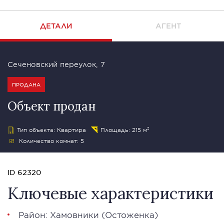
ДЕТАЛИ
АГЕНТ
Сеченовский переулок, 7
ПРОДАНА
Объект продан
Тип объекта: Квартира
Площадь: 215 м²
Количество комнат: 5
ID 62320
Ключевые характеристики
Район:
Хамовники
(
Остоженка
)