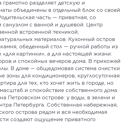
 грамотно разделяет детскую и
наты объединены в отдельный блок со своей
Родительская часть — приватная, со
 санузлом с ванной и душевой. Центр
венной встроенной техникой,
атуральных материалов. Кухонный остров
о камня, обеденный стол — ручной работы из
е «для картинки», а для настоящей жизни:
оров и спокойных вечеров дома. В прихожей
олы. В доме — общедомовая система очистки
ые зоны для кондиционеров, круглосуточная
тира для тех, кто хочет жить в городе, но
масштаб и спокойствие собственного дома.
 Петровском острове: у воды, в зелени и
ентра Петербурга. Собственная набережная,
ского острова рядом и вся необходимая
ости создают ощущение приватного