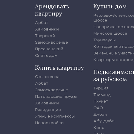
Арендовать
Купить дом
квартиру
Рублево-Успенско
шоссе
Арбат
Новорижское шос
Хамовники
Минское шоссе
Тверской
Таунхаусы
Замоскворечье
Коттеджные посе
Пресненский
Земельные участк
Снять дом
Квартиры загород
Купить квартиру
Недвижимос
Остоженка
за рубежом
Арбат
Турция
Замоскворечье
Таиланд
Патриаршие пруды
Пхукет
Хамовники
ОАЭ
Резиденции
Дубаи
Жилые комплексы
Абу-Даби
Новостройки
Кипр