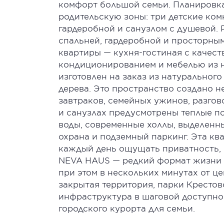
комфорт большой семьи. Планировка
родительскую зоны: три детские ком
гардеробной и санузлом с душевой. 
спальней, гардеробной и просторным
квартиры — кухня-гостиная с качест
кондиционированием и мебелью из н
изготовлен на заказ из натуральног
дерева. Это пространство создано н
завтраков, семейных ужинов, разгов
и санузлах предусмотрены теплые п
воды, современные холлы, выделенн
охрана и подземный паркинг. Эта квар
каждый день ощущать приватность, 
NEVA HAUS — редкий формат жизни на
при этом в нескольких минутах от ц
закрытая территория, парки Крестов
инфраструктура в шаговой доступн
городского курорта для семьи.