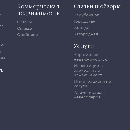
Коммерческая
Статьи и обзоры
недвижимость
е
Зарубежная
Городская
Офисы
се
Аренда
Склады
Загородная
Особняки
Услуги
лки
и
Управление
ом
недвижимостью
Инвестиции в
ть
зарубежную
недвижимость
Иммиграционные
услуги
Аналитика для
девелоперов