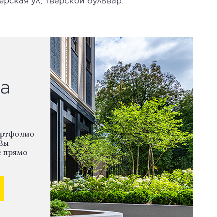
рская ул, Тверской бульвар.
а
ортфолио
Вы
е прямо