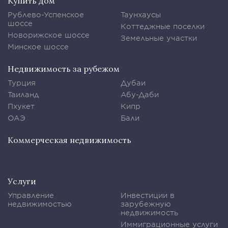
Купить дом
Рублево-Успенское
Таунхаусы
шоссе
Коттеджные поселки
Новорижское шоссе
Земельные участки
Минское шоссе
Недвижимость за рубежом
Турция
Дубаи
Таиланд
Абу-Даби
Пхукет
Кипр
ОАЭ
Бали
Коммерческая недвижимость
Услуги
Управление
Инвестиции в
недвижимостью
зарубежную
недвижимость
Иммиграционные услуги