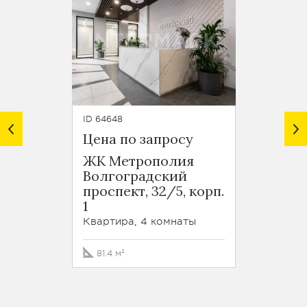
ID 64648
ID 64647
Цена по запросу
Цена 
ЖК Метрополия
ЖК М
Волгоградский
Волго
проспект, 32/5, корп.
просп
1
1
Квартира, 4 комнаты
Кварти
81.4 м²
81.3 м