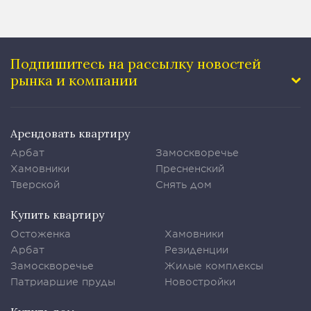
Подпишитесь на рассылку
новостей
рынка и компании
Арендовать квартиру
Арбат
Замоскворечье
Хамовники
Пресненский
Тверской
Снять дом
Купить квартиру
Остоженка
Хамовники
Арбат
Резиденции
Замоскворечье
Жилые комплексы
Патриаршие пруды
Новостройки