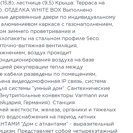
(15,8), лестница (9,5) Крыша: Терраса на
 (7). ОТДЕЛКА WHITE BOX Выполнено
дные деревянные двери по индивидуальному
а алюминиевом каркасе с газонаполнением,
м зимнего проветривания и
клопакеты на стальном профиле Seco.
чно-вытяжная вентиляция,
ажнением, воздух проходит
кондиционирования воздуха на базе
цией рекуперации тепла между
е кабели разведены по помещениям,
ена видеодомофонная IP связь, система
для системы “умный дом”. Сантехнические
. Внутрипольные конвекторы Varmann или
ейцария, Германия). Станция
лей жесткости, железа, органики и тяжелых
его водоснабжения на период летних
ТАМИ “Дом с атлантами” - выразительный
сицизм. Представляет собой четырехэтажный