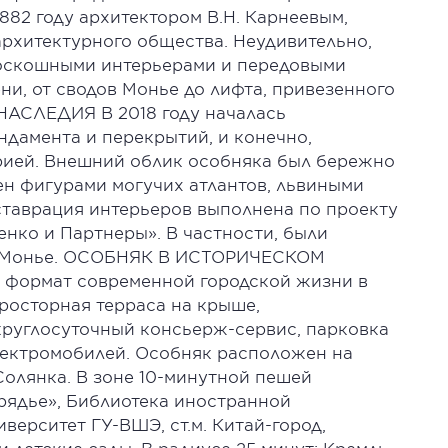
882 году архитектором В.Н. Карнеевым,
архитектурного общества. Неудивительно,
роскошными интерьерами и передовыми
и, от сводов Монье до лифта, привезенного
АСЛЕДИЯ В 2018 году началась
ндамента и перекрытий, и конечно,
ией. Внешний облик особняка был бережно
ен фигурами могучих атлантов, львиными
ставрация интерьеров выполнена по проекту
нко и Партнеры». В частности, были
ы Монье. ОСОБНЯК В ИСТОРИЧЕСКОМ
 формат современной городской жизни в
просторная терраса на крыше,
круглосуточный консьерж-сервис, парковка
электромобилей. Особняк расположен на
Солянка. В зоне 10-минутной пешей
рядье», Библиотека иностранной
верситет ГУ-ВШЭ, ст.м. Китай-город,