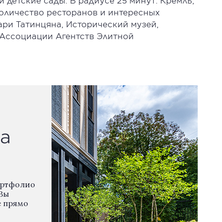
 детские сады. В радиусе 25 минут: Кремль,
количество ресторанов и интересных
ари Татинцяна, Исторический музей,
 Ассоциации Агентств Элитной
а
ортфолио
Вы
е прямо