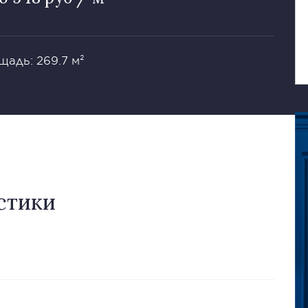
щадь: 269.7 м²
стики