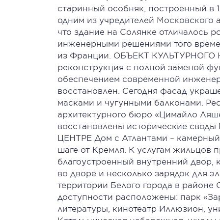
старинный особняк, построенный в 1
одним из учредителей Московского 
что здание на Солянке отличалось 
инженерными решениями того времен
из Франции. ОБЪЕКТ КУЛЬТУРНОГО Н
реконструкция с полной заменой фу
обеспечением современной инженер
восстановлен. Сегодня фасад украш
масками и чугунными балконами. Ре
архитектурного бюро «Цимайло Ляше
восстановлены исторические свод
ЦЕНТРЕ Дом с Атлантами – камерный
шаге от Кремля. К услугам жильцов 
благоустроенный внутренний двор, 
во дворе и несколько зарядок для 
территории Белого города в районе 
доступности расположены: парк «За
литературы, кинотеатр Иллюзион, уни