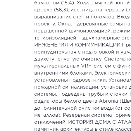
балконом (15,4). Холл с мягкой зоной 
кровле (56,3), лестница на террасу
выравнивание стен и потолков. Вхо
проекту. Окна: - деревянные рамы н
повышенной шумоизоляцией, режимо
теплоизоляцией. - двухкамерные сте
ИНЖЕНЕРИЯ И КОММУНИКАЦИИ Прито
принудительная с подготовкой и увл
двухступенчатую очистку. Система 
мультизональных VRF-систем с функ
внутренними блоками. Электрически
установлены подрозетники. Установл
пожарной сигнализации, установка 
системы: подведены трубы и стояки
радиаторы белого цвета Abronia (Шв
дополнительной очистки воды (от со
металлов). Резервная система горяч
отключений. ИСТОРИЯ ДОМА С АТЛАН
памятник архитектуры в стиле клас