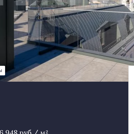
Ы
86 948 руб / м²