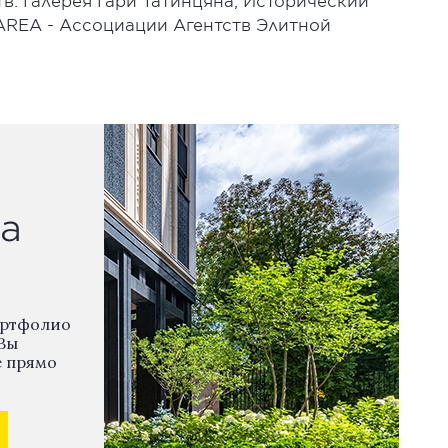
: Галерея Гари Татинцяна, Исторический
AREA - Ассоциации Агентств Элитной
а
ортфолио
Вы
е прямо