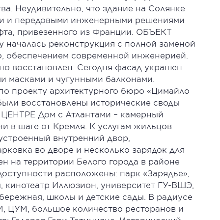
а. Неудивительно, что здание на Солянке
ми и передовыми инженерными решениями
ифта, привезенного из Франции. ОБЪЕКТ
 началась реконструкция с полной заменой
о, обеспечением современной инженерией.
о восстановлен. Сегодня фасад украшен
ми масками и чугунными балконами.
по проекту архитектурного бюро «Цимайло
 были восстановлены исторические своды
ЕНТРЕ Дом с Атлантами – камерный
 в шаге от Кремля. К услугам жильцов
оустроенный внутренний двор,
рковка во дворе и несколько зарядок для
н на территории Белого города в районе
доступности расположены: парк «Зарядье»,
, кинотеатр Иллюзион, университет ГУ-ВШЭ,
абережная, школы и детские сады. В радиусе
УМ, ЦУМ, большое количество ресторанов и