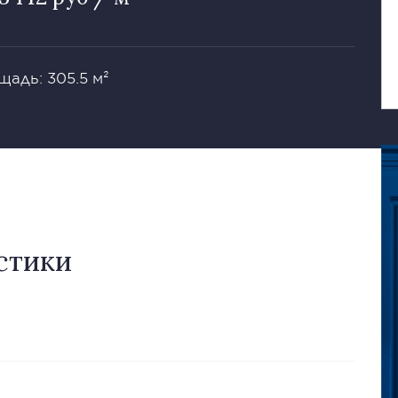
щадь: 305.5 м²
стики