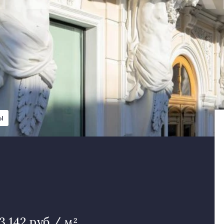
Ы
83 142 руб / м²