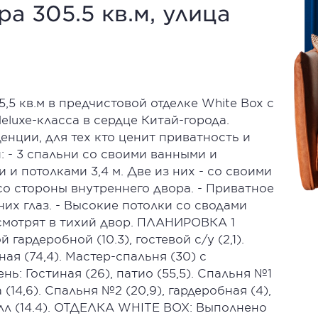
а 305.5 кв.м, улица
5 кв.м в предчистовой отделке White Box с
eluxe-класса в сердце Китай-города.
нции, для тех кто ценит приватность и
 - 3 спальни со своими ванными и
и потолками 3,4 м. Две из них - со своими
со стороны внутреннего двора. - Приватное
них глаз. - Высокие потолки со сводами
а смотрят в тихий двор. ПЛАНИРОВКА 1
ардеробной (10.3), гостевой с/у (2,1).
я (74,4). Мастер-спальня (30) с
ень: Гостиная (26), патио (55,5). Спальня №1
 (14,6). Спальня №2 (20,9), гардеробная (4),
олл (14.4). ОТДЕЛКА WHITE BOX: Выполнено