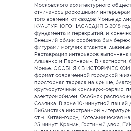
Московского архитектурного обществ
отличалось роскошными интерьера
того времени, от сводов Монье до л
КУЛЬТУРНОГО НАСЛЕДИЯ В 2018 году
фундамента и перекрытий, и конечн
Внешний облик особняка был бережн
фигурами могучих атлантов, львины
Реставрация интерьеров выполнена 
Ляшенко и Партнеры». В частности,
Монье. ОСОБНЯК В ИСТОРИЧЕСКОМ Ц
формат современной городской жизни
просторная терраса на крыше, благ
круглосуточный консьерж-сервис, па
электромобилей. Особняк расположе
Солянка. В зоне 10-минутной пешей 
Библиотека иностранной литературы
ст.м. Китай-город, Котельническая н
25 минут: Кремль, Гостиный двор, Г