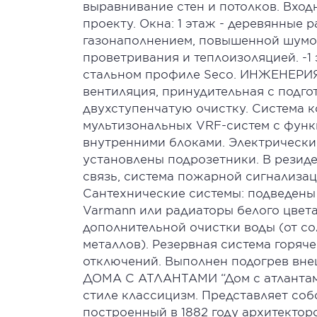
выравнивание стен и потолков. Вхо
проекту. Окна: 1 этаж - деревянные
газонаполнением, повышенной шумо
проветривания и теплоизоляцией. -1
стальном профиле Seco. ИНЖЕНЕР
вентиляция, принудительная с подго
двухступенчатую очистку. Система 
мультизональных VRF-систем с функ
внутренними блоками. Электрически
установлены подрозетники. В резид
связь, система пожарной сигнализац
Сантехнические системы: подведены
Varmann или радиаторы белого цвета
дополнительной очистки воды (от со
металлов). Резервная система горяч
отключений. Выполнен подогрев вне
ДОМА С АТЛАНТАМИ “Дом с атлантами
стиле классицизм. Представляет со
построенный в 1882 году архитектор