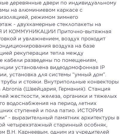
дные деревянные двери по индивидуальному
 рамы на алюминиевом каркасе с
изоляцией, режимом зимнего
 этаж - двухкамерные стеклопакеты на
ИЯ И КОММУНИКАЦИИ Приточно-вытяжная
товкой и увлажнением, воздух проходит
кондиционирования воздуха на базе
цией рекуперации тепла между
е кабели разведены по помещениям,
енции установлена видеодомофонная IP
ии, установка для системы “умный дом”.
 трубы и стояки. Внутрипольные конвекторы
 Abronia (Швейцария, Германия). Станция
лей жесткости, железа, органики и тяжелых
его водоснабжения на период летних
шних ступеней и пола патио. ИСТОРИЯ
” - выразительный памятник архитектуры в
бой четырехэтажный старинный особняк,
ом В.Н. Карнеевым, одним из учредителей