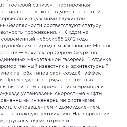
 - гостевой санузел - постирочная -
Квартира расположена в доме с закрытой
сервисом и подземным паркингом.
нь безопасности соответствуют статусу
иватность проживания. ЖК «Дом на
современный небоскрёб 2012 года
 крупнейшим природным заказником Москвы
роекта — архитектор Сергей Скуратов.
единённых малоэтажной галереей. В отделке
рамор, тёмный известняк и архитектурный
унок из трёх типов окон создаёт эффект
. Проект удостоен ряда престижных
ппы выполнены с применением мрамора и
подъезде установлены скоростные лифты
овременными инженерными системами,
ость с оповещением и дымоудалением,
очно-вытяжную вентиляцию. На территории
а, круглосуточная охрана и