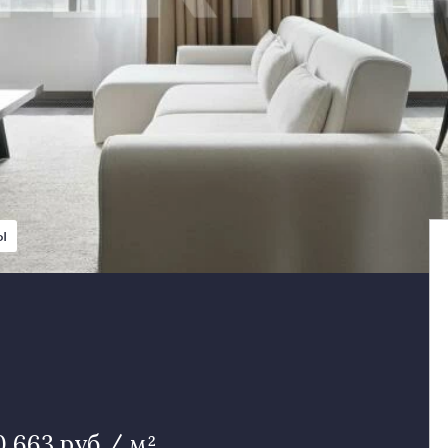
Ы
0 663 руб / м²