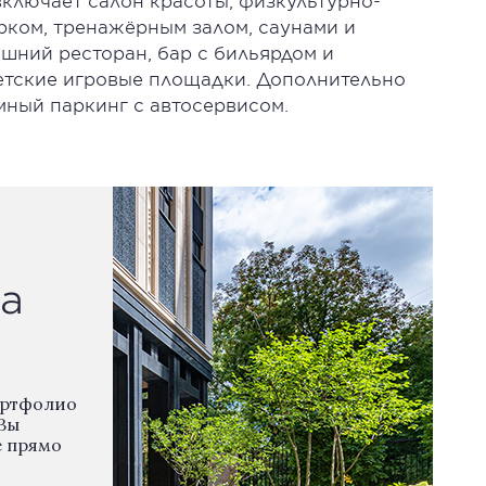
ключает салон красоты, физкультурно-
рком, тренажёрным залом, саунами и
ашний ресторан, бар с бильярдом и
детские игровые площадки. Дополнительно
ный паркинг с автосервисом.
а
ортфолио
Вы
е прямо