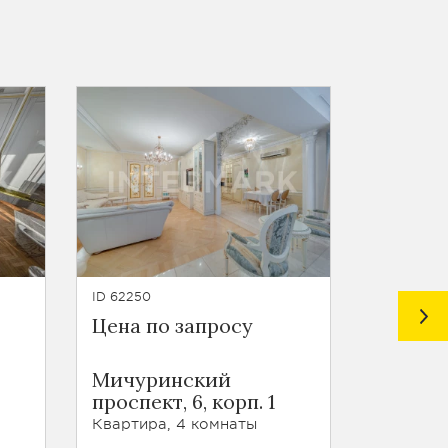
ID 62250
ID 61595
Цена по запросу
Цена п
ЖК Вор
Мичуринский
Воробь
проспект, 6, корп. 1
4, корп.
Квартира, 4 комнаты
Квартира