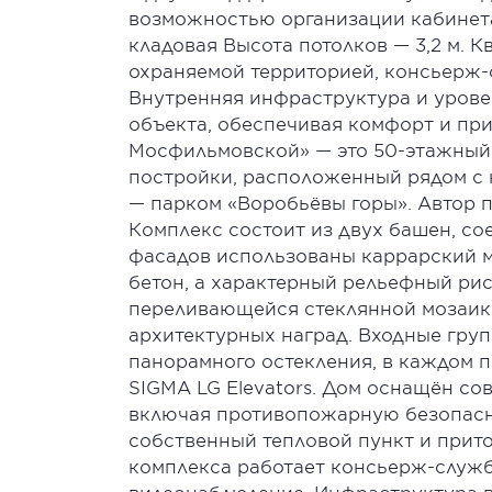
возможностью организации кабинета)
кладовая Высота потолков — 3,2 м. 
охраняемой территорией, консьерж-
Внутренняя инфраструктура и урове
объекта, обеспечивая комфорт и пр
Мосфильмовской» — это 50-этажный 
постройки, расположенный рядом с
— парком «Воробьёвы горы». Автор п
Комплекс состоит из двух башен, со
фасадов использованы каррарский м
бетон, а характерный рельефный рис
переливающейся стеклянной мозаики
архитектурных наград. Входные гру
панорамного остекления, в каждом 
SIGMA LG Elevators. Дом оснащён с
включая противопожарную безопасн
собственный тепловой пункт и прит
комплекса работает консьерж-служб