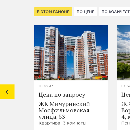
В ЭТОМ РАЙОНЕ
ПО ЦЕНЕ
ПО КОЛИЧЕСТ
ID 62971
ID 6
Цена по запросу
Це
ЖК Мичуринский
ЖК
Мосфильмовская
Во
улица, 53
4, 
Квартира, 3 комнаты
Пен