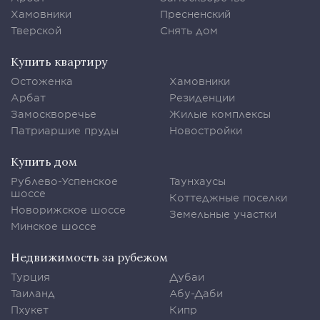
Хамовники
Пресненский
Тверской
Снять дом
Купить квартиру
Остоженка
Хамовники
Арбат
Резиденции
Замоскворечье
Жилые комплексы
Патриаршие пруды
Новостройки
Купить дом
Рублево-Успенское
Таунхаусы
шоссе
Коттеджные поселки
Новорижское шоссе
Земельные участки
Минское шоссе
Недвижимость за рубежом
Турция
Дубаи
Таиланд
Абу-Даби
Пхукет
Кипр