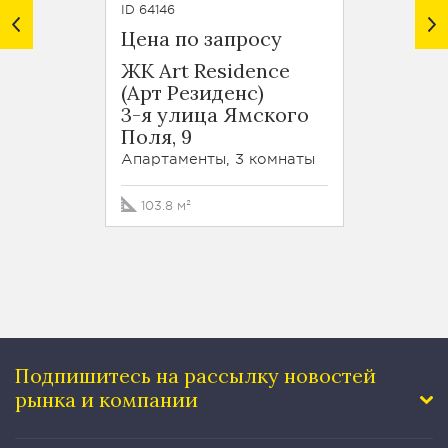
ID 64146
ID 6350
Цена по запросу
Цена 
ЖК Art Residence
ЖК С
(Арт Резиденс)
(SOH
3-я улица Ямского
Бумаж
Поля, 9
Апарта
Апартаменты, 3 комнаты
149 м²
103.8 м²
Подпишитесь на рассылку
новостей
рынка и компании