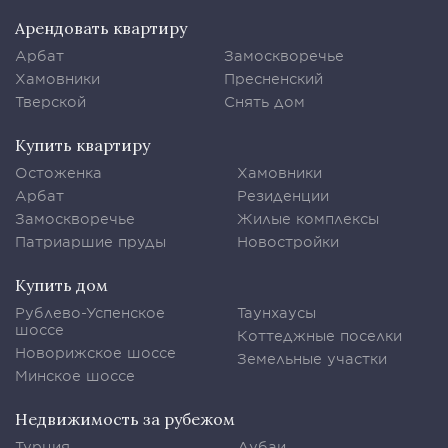
Арендовать квартиру
Арбат
Замоскворечье
Хамовники
Пресненский
Тверской
Снять дом
Купить квартиру
Остоженка
Хамовники
Арбат
Резиденции
Замоскворечье
Жилые комплексы
Патриаршие пруды
Новостройки
Купить дом
Рублево-Успенское
Таунхаусы
шоссе
Коттеджные поселки
Новорижское шоссе
Земельные участки
Минское шоссе
Недвижимость за рубежом
Турция
Дубаи