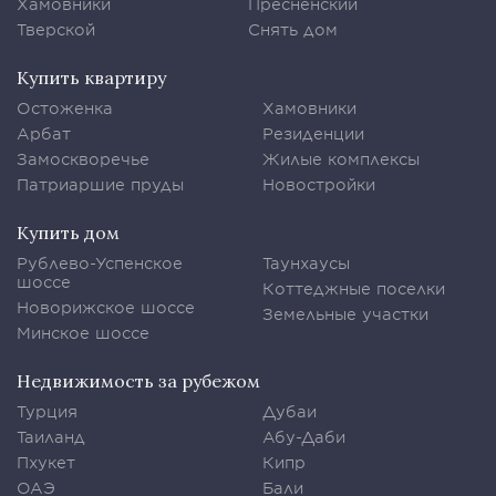
Хамовники
Пресненский
Тверской
Снять дом
Купить квартиру
Остоженка
Хамовники
Арбат
Резиденции
Замоскворечье
Жилые комплексы
Патриаршие пруды
Новостройки
Купить дом
Рублево-Успенское
Таунхаусы
шоссе
Коттеджные поселки
Новорижское шоссе
Земельные участки
Минское шоссе
Недвижимость за рубежом
Турция
Дубаи
Таиланд
Абу-Даби
Пхукет
Кипр
ОАЭ
Бали