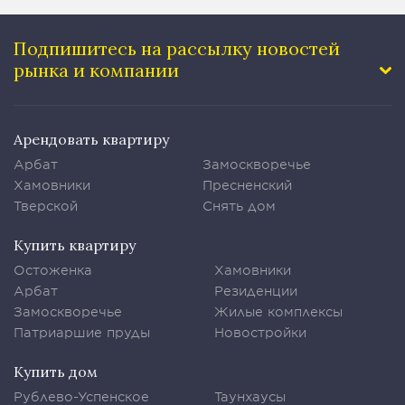
Подпишитесь на рассылку
новостей
рынка и компании
Арендовать квартиру
Арбат
Замоскворечье
Хамовники
Пресненский
Тверской
Снять дом
Купить квартиру
Остоженка
Хамовники
Арбат
Резиденции
Замоскворечье
Жилые комплексы
Патриаршие пруды
Новостройки
Купить дом
Рублево-Успенское
Таунхаусы