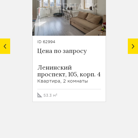
ID 62994
ID 64453
Цена по запросу
114 0
ЖК В
Ленинский
улиц
проспект, 105, корп. 4
Воро
Пруды
Квартира, 2 комнаты
Кварти
53.3 м²
223.5