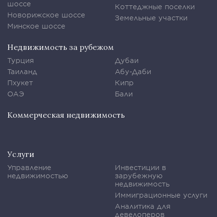
шоссе
Коттеджные поселки
Новорижское шоссе
Земельные участки
Минское шоссе
Недвижимость за рубежом
Турция
Дубаи
Таиланд
Абу-Даби
Пхукет
Кипр
ОАЭ
Бали
Коммерческая недвижимость
Услуги
Управление
Инвестиции в
недвижимостью
зарубежную
недвижимость
Иммиграционные услуги
Аналитика для
девелоперов