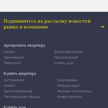
Подпишитесь на рассылку
новостей
рынка и компании
Арендовать квартиру
Арбат
Замоскворечье
Хамовники
Пресненский
Тверской
Снять дом
Купить квартиру
Остоженка
Хамовники
Арбат
Резиденции
Замоскворечье
Жилые комплексы
Патриаршие пруды
Новостройки
Купить дом