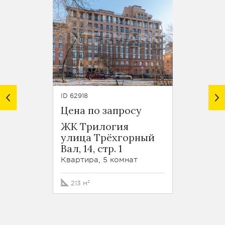
ID 62918
ID 61350
Цена по запросу
Цена 
ЖК Трилогия
ЖК Т
улица Трёхгорный
улица
Вал, 14, стр. 1
Вал, 14
Квартира, 5 комнат
Кварти
213 м²
144 м²