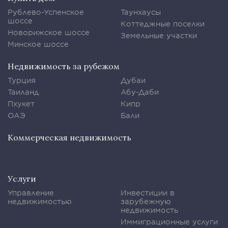
Рублево-Успенское
Таунхаусы
шоссе
Коттеджные поселки
Новорижское шоссе
Земельные участки
Минское шоссе
Недвижимость за рубежом
Турция
Дубаи
Таиланд
Абу-Даби
Пхукет
Кипр
ОАЭ
Бали
Коммерческая недвижимость
Услуги
Управление
Инвестиции в
недвижимостью
зарубежную
недвижимость
Иммиграционные услуги