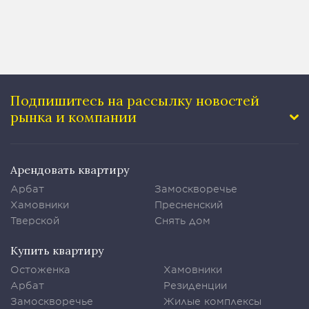
Подпишитесь на рассылку
новостей
рынка и компании
Арендовать квартиру
Арбат
Замоскворечье
Хамовники
Пресненский
Тверской
Снять дом
Купить квартиру
Остоженка
Хамовники
Арбат
Резиденции
Замоскворечье
Жилые комплексы