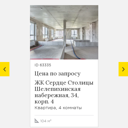
ID 63335
ID 64475
Цена по запросу
Цена 
ЖК Сердце Столицы
ЖК С
Шелепихинская
Шеле
набережная, 34,
набер
корп. 4
корп. 
Квартира, 4 комнаты
Кварти
104 м²
50.5 