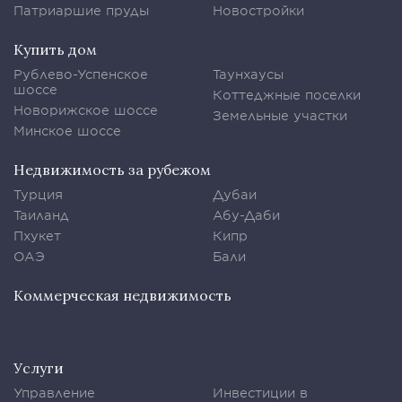
Патриаршие пруды
Новостройки
Купить дом
Рублево-Успенское
Таунхаусы
шоссе
Коттеджные поселки
Новорижское шоссе
Земельные участки
Минское шоссе
Недвижимость за рубежом
Турция
Дубаи
Таиланд
Абу-Даби
Пхукет
Кипр
ОАЭ
Бали
Коммерческая недвижимость
Услуги
Управление
Инвестиции в