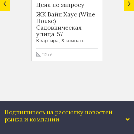
Цена по запросу
Цена 
ЖК Вайн Хаус (Wine
ЖК Ку
House)
Усадь
Садовническая
Клим
улица, 57
переу
Квартира, 3 комнаты
Кварти
112 м²
214.9 
Подпишитесь на рассылку
новостей
рынка и компании