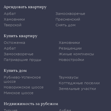
Арендовать квартиру
Арбат
Замоскворечье
Хамовники
Пресненский
Тверской
Снять дом
Купить квартиру
Остоженка
Хамовники
Арбат
Резиденции
Замоскворечье
Жилые комплексы
Патриаршие пруды
Новостройки
Купить дом
Рублево-Успенское
Таунхаусы
шоссе
Коттеджные поселки
Новорижское шоссе
Земельные участки
Минское шоссе
Недвижимость за рубежом
Турция
Дубаи