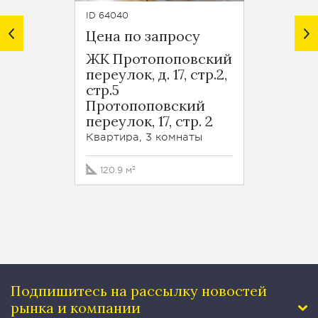
ID 64040
ID 64718
Цена по запросу
Цена 
ЖК Протопоповский
ЖК П
переулок, д. 17, стр.2,
переул
стр.5
стр.5
Протопоповский
Прот
переулок, 17, стр. 2
переул
Квартира, 3 комнаты
Кварти
120.9 м²
93.4 
Подпишитесь на рассылку
новостей
рынка и компании