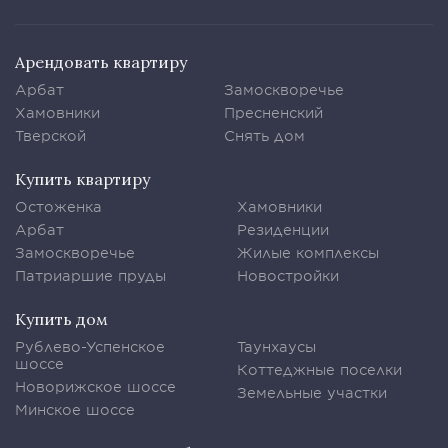
Арендовать квартиру
Арбат
Замоскворечье
Хамовники
Пресненский
Тверской
Снять дом
Купить квартиру
Остоженка
Хамовники
Арбат
Резиденции
Замоскворечье
Жилые комплексы
Патриаршие пруды
Новостройки
Купить дом
Рублево-Успенское
Таунхаусы
шоссе
Коттеджные поселки
Новорижское шоссе
Земельные участки
Минское шоссе