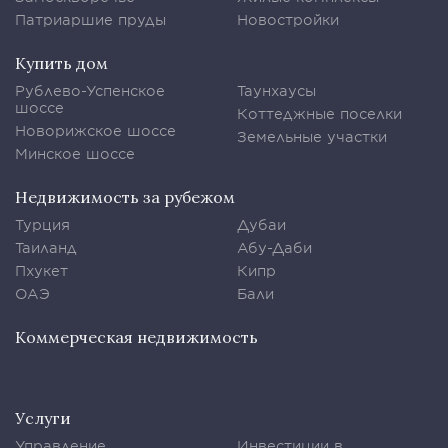
Патриаршие пруды
Новостройки
Купить дом
Рублево-Успенское
Таунхаусы
шоссе
Коттеджные поселки
Новорижское шоссе
Земельные участки
Минское шоссе
Недвижимость за рубежом
Турция
Дубаи
Таиланд
Абу-Даби
Пхукет
Кипр
ОАЭ
Бали
Коммерческая недвижимость
Услуги
Управление
Инвестиции в