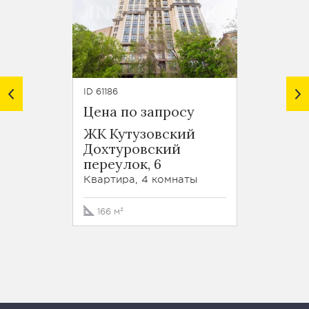
ID 61186
ID 6520
Цена по запросу
200 0
ЖК Кутузовский
ЖК Ку
Дохтуровский
Резер
переулок, 6
Кварти
Квартира, 4 комнаты
212 м²
166 м²