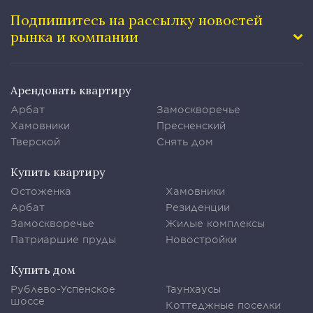
Подпишитесь на рассылку
новостей
рынка и компании
Арендовать квартиру
Арбат
Замоскворечье
Хамовники
Пресненский
Тверской
Снять дом
Купить квартиру
Остоженка
Хамовники
Арбат
Резиденции
Замоскворечье
Жилые комплексы
Патриаршие пруды
Новостройки
Купить дом
Рублево-Успенское
Таунхаусы
шоссе
Коттеджные поселки