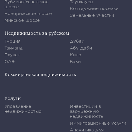
Рублево-Успенское
Таунхаусы
шоссе
Коттеджные поселки
Новорижское шоссе
Земельные участки
Минское шоссе
Недвижимость за рубежом
Турция
Дубаи
Таиланд
Абу-Даби
Пхукет
Кипр
ОАЭ
Бали
Коммерческая недвижимость
Услуги
Управление
Инвестиции в
недвижимостью
зарубежную
недвижимость
Иммиграционные услуги
Аналитика для