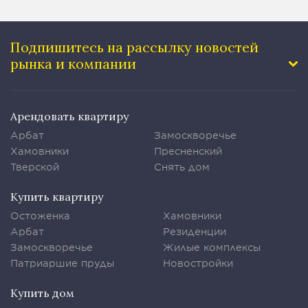
Подпишитесь на рассылку
новостей
рынка и компании
Арендовать квартиру
Арбат
Замоскворечье
Хамовники
Пресненский
Тверской
Снять дом
Купить квартиру
Остоженка
Хамовники
Арбат
Резиденции
Замоскворечье
Жилые комплексы
Патриаршие пруды
Новостройки
Купить дом