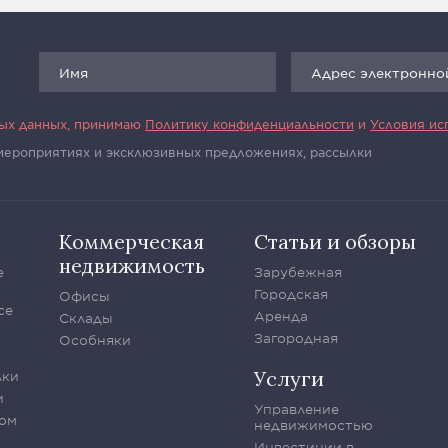
ных данных, принимаю
Политику конфиденциальности
и
Условия ис
 мероприятиях и эксклюзивных предложениях, рассылки
Коммерческая
Статьи и обзоры
недвижимость
е
Зарубежная
Городская
Офисы
се
Аренда
Склады
Загородная
Особняки
Услуги
лки
и
Управление
ом
недвижимостью
Инвестиции в