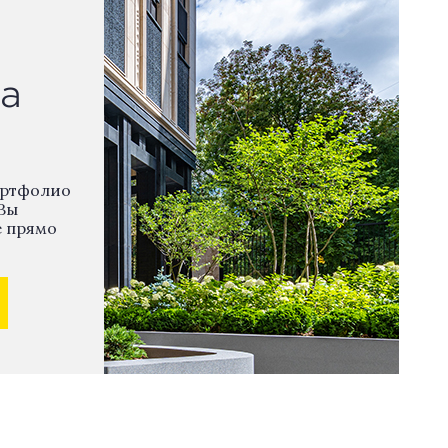
а
ортфолио
Вы
е прямо