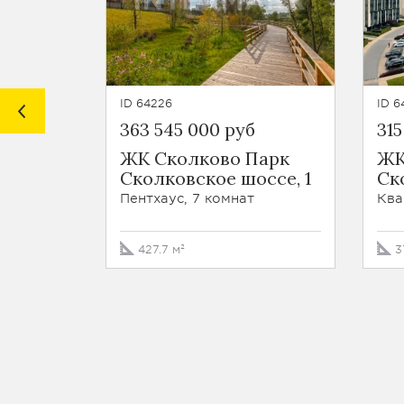
ID 64226
ID 6
363 545 000 руб
315
ЖК Сколково Парк
ЖК
Сколковское шоссе, 1
Ск
Пентхаус, 7 комнат
Ква
427.7 м²
3