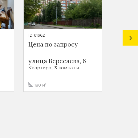
ID 61662
ID 61604
Цена по запросу
Цена п
ЖК Гри
0
улица Вересаева, 6
улица К
корп. 4
Квартира, 3 комнаты
Квартира
180 м²
137 м²