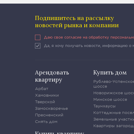
Подпишитесь на рассылку
новостей рынка и компании
Даю свое согласие на обработку персональ
Да, я хочу получать новости, информацию о
Арендовать
Купить дом
квартиру
Рублево-Успенско
шоссе
Арбат
Новорижское шос
Хамовники
Минское шоссе
Тверской
Таунхаусы
Замоскворечье
Коттеджные посе
Пресненский
Земельные участк
Снять дом
Квартиры загород
Купить квартиру